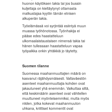
huonon käytöksen takia tai jos bussin
kuljettaja on kieltäytynyt ottamasta
matkustajaa kyytiin tämän etnisen
alkuperän takia.
Työelämässä voi syrjintää esiintyä muun
muassa työhönotossa. Työnhakija ei
pääse edes haastatteluun
ulkomaalaistaustaisen nimensä takia tai
hänen tullessaan haastatteluun vapaa
työpaikka onkin yhtäkkiä jo täytetty.
Suomen tilanne
Suomessa maahanmuuttajien määrä on
kasvanut räjähdysmäisesti. Valtaväestön
asenteet maahanmuuttajia kohden ovat
jakautuneet yhä enemmän. Vaikuttaa siltä,
että keskimäärin asenteet ovat vähitellen
muuttuneet myönteisemmiksi, mutta myös
niiden, jotka kokevat maahanmuuton
uhkana, kriittiset kommentit ovat