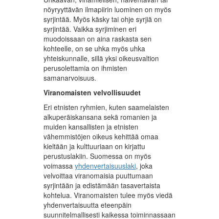
nöyryyttävän ilmapiirin luominen on myös
syrjintää. Myös käsky tai ohje syrjiä on
syrjintää. Vaikka syrjiminen eri
muodoissaan on aina raskasta sen
kohteelle, on se uhka myös uhka
yhteiskunnalle, sillä yksi oikeusvaltion
perusolettamia on ihmisten
samanarvoisuus.
Viranomaisten velvollisuudet
Eri etnisten ryhmien, kuten saamelaisten
alkuperäiskansana sekä romanien ja
muiden kansallisten ja etnisten
vähemmistöjen oikeus kehittää omaa
kieltään ja kulttuuriaan on kirjattu
perustuslakiin. Suomessa on myös
voimassa
yhdenvertaisuuslaki
, joka
velvoittaa viranomaisia puuttumaan
syrjintään ja edistämään tasavertaista
kohtelua. Viranomaisten tulee myös viedä
yhdenvertaisuutta eteenpäin
suunnitelmallisesti kaikessa toiminnassaan