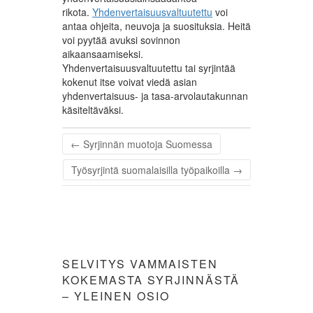
rikota.
Yhdenvertaisuusvaltuutettu
voi
antaa ohjeita, neuvoja ja suosituksia. Heitä
voi pyytää avuksi sovinnon
aikaansaamiseksi.
Yhdenvertaisuusvaltuutettu tai syrjintää
kokenut itse voivat viedä asian
yhdenvertaisuus- ja tasa-arvolautakunnan
käsiteltäväksi.
←
Syrjinnän muotoja Suomessa
Työsyrjintä suomalaisilla työpaikoilla
→
SELVITYS VAMMAISTEN
KOKEMASTA SYRJINNÄSTÄ
– YLEINEN OSIO