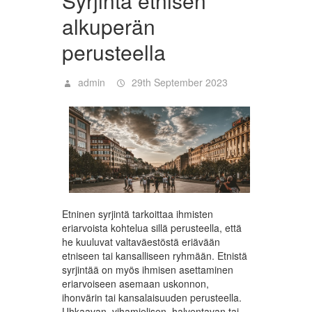
Syrjintä etnisen
alkuperän
perusteella
admin
29th September 2023
Etninen syrjintä tarkoittaa ihmisten
eriarvoista kohtelua sillä perusteella, että
he kuuluvat valtaväestöstä eriävään
etniseen tai kansalliseen ryhmään. Etnistä
syrjintää on myös ihmisen asettaminen
eriarvoiseen asemaan uskonnon,
ihonvärin tai kansalaisuuden perusteella.
Uhkaavan, vihamielisen, halventavan tai