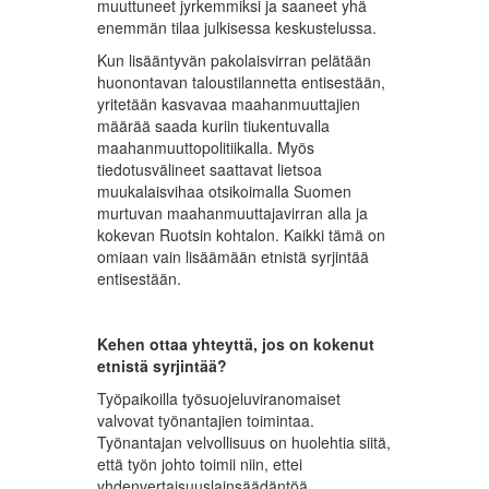
muuttuneet jyrkemmiksi ja saaneet yhä
enemmän tilaa julkisessa keskustelussa.
Kun lisääntyvän pakolaisvirran pelätään
huonontavan taloustilannetta entisestään,
yritetään kasvavaa maahanmuuttajien
määrää saada kuriin tiukentuvalla
maahanmuuttopolitiikalla. Myös
tiedotusvälineet saattavat lietsoa
muukalaisvihaa otsikoimalla Suomen
murtuvan maahanmuuttajavirran alla ja
kokevan Ruotsin kohtalon. Kaikki tämä on
omiaan vain lisäämään etnistä syrjintää
entisestään.
Kehen ottaa yhteyttä, jos on kokenut
etnistä syrjintää?
Työpaikoilla työsuojeluviranomaiset
valvovat työnantajien toimintaa.
Työnantajan velvollisuus on huolehtia siitä,
että työn johto toimii niin, ettei
yhdenvertaisuuslainsäädäntöä