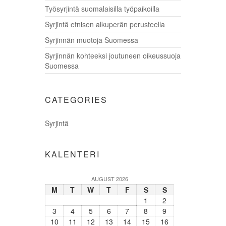
Työsyrjintä suomalaisilla työpaikoilla
Syrjintä etnisen alkuperän perusteella
Syrjinnän muotoja Suomessa
Syrjinnän kohteeksi joutuneen oikeussuoja
Suomessa
CATEGORIES
Syrjintä
KALENTERI
AUGUST 2026
M
T
W
T
F
S
S
1
2
3
4
5
6
7
8
9
10
11
12
13
14
15
16