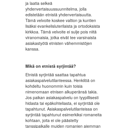
ja laatia selkeä
yhdenvertaisuussuunnitelma, jolla
edistetään etnistä yhdenvertaisuutta.
Tämä velvoite koskee valtion ja kuntien
lisäksi evankelisluterilaista ja ortodoksista
kirkkoa. Tämä velvoite ei sulje pois niitä
viranomaisia, jotka eivät tee varsinaista
asiakastyötä etnisten vähemmistöjen
kanssa.
Mikä on etnistä syrjintää?
Etnistä syrjintää saattaa tapahtua
asiakaspalvelutilanteessa. Henkilöä on
kohdeltu huonommin kuin toisia
nimenomaan etnisen alkuperänsä takia.
Jos paikan asiakaspalvelu on tyypillisesti
hidasta tai epäkohteliasta, ei syrjintää ole
tapahtunut. Asiakaspalvelutilanteissa on
syrjintää tapahtunut esimerkiksi romaneita
kohtaan, joita ei ole päästetty
tanssipaikalle muiden romanien aiemman