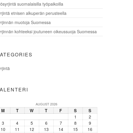
ösyrjintä suomalaisilla työpaikoilla
rjintä etnisen alkuperän perusteella
rjinnän muotoja Suomessa
rjinnän kohteeksi joutuneen oikeussuoja Suomessa
ATEGORIES
rjintä
ALENTERI
AUGUST 2026
M
T
W
T
F
S
S
1
2
3
4
5
6
7
8
9
10
11
12
13
14
15
16