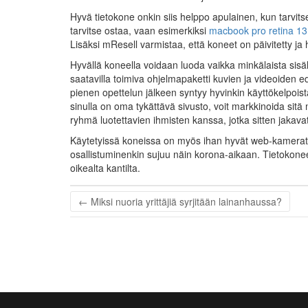
Hyvä tietokone onkin siis helppo apulainen, kun tarvits
tarvitse ostaa, vaan esimerkiksi
macbook pro retina 13 
Lisäksi mResell varmistaa, että koneet on päivitetty ja 
Hyvällä koneella voidaan luoda vaikka minkälaista sisäl
saatavilla toimiva ohjelmapaketti kuvien ja videoiden edi
pienen opettelun jälkeen syntyy hyvinkin käyttökelpoist
sinulla on oma tykättävä sivusto, voit markkinoida sitä
ryhmä luotettavien ihmisten kanssa, jotka sitten jakavat p
Käytetyissä koneissa on myös ihan hyvät web-kamerat ja 
osallistuminenkin sujuu näin korona-aikaan. Tietokone
oikealta kantilta.
←
Miksi nuoria yrittäjiä syrjitään lainanhaussa?