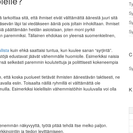
lelle?
Ty
Sy
tarkoittaa sitä, että ihmiset eivät välttämättä äänestä juuri sitä
Sy
äsevän läpi tai viedäkseen ääniä pois joltain inhokiltaan. Ihmiset
iä päättämään heidän asioistaan, joten moni pyrkii
Sy
ään paremmiksi. Tällainen ehdokas on yleensä suomenkielinen,
llista
kuin ehkä saattaisi tuntua, kun kuulee sanan “syrjintä”.
C
stöjä edustavat jäävät vähemmälle huomiolle. Esimerkiksi naisia
ä selkeästi paremmin koulutettuja ja poliittisesti kokeneempia
Sy
se, että koska puolueet tietävät ihmisten äänestävän taktisesti, ne
alla esiin. Toisaalta näillä ryhmillä ei välttämättä ole
illa. Esimerkiksi kielellisiin vähemmistöihin kuuluvalla voi olla
K
enemmän näkyvyyttä, työtä pitää tehdä itse melko paljon.
inointiin ja tiedon levittämiseen.