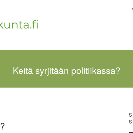
Keitä syrjitään politiikassa?
S
S
a?