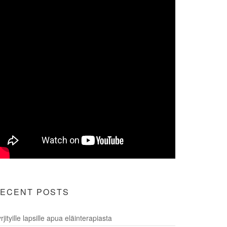
ECENT POSTS
rjityille lapsille apua eläinterapiasta