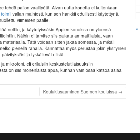
ee tehdä paljon vaalityötä. Aivan uutta konetta ei kuitenkaan
toimii
vallan mainiosti, kun sen hankkii edullisesti käytettynä.
huollettu viimeisen päälle.
«
töä nettiin, ja käytetyissäkin Applen koneissa on yleensä
tointiin. Näihin ei tarvitse siis palkata ammattilaista, vaan
a materiaalia. Tätä voidaan sitten jakaa somessa, ja mikäli
 melko pienellä rahalla. Kannattaa myös perustaa jokin yksityinen
äivityksiäsi ja tykkäilevät niistä.
mikrofoni, eli erilaisiin keskustelutilaisuuksiin
esta on siis monenlaista apua, kunhan vain osaa katsoa asiaa
Koulukiusaaminen Suomen kouluissa
→