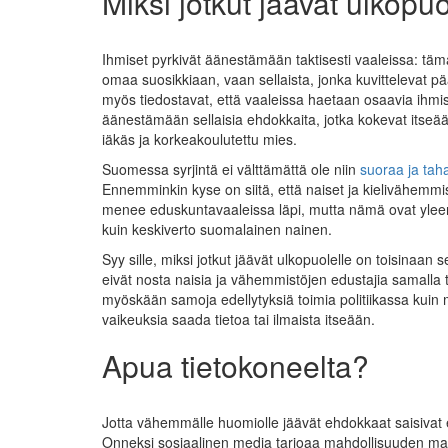
Miksi jotkut jäävät ulkopuo
Ihmiset pyrkivät äänestämään taktisesti vaaleissa: tämä 
omaa suosikkiaan, vaan sellaista, jonka kuvittelevat pä
myös tiedostavat, että vaaleissa haetaan osaavia ihmis
äänestämään sellaisia ehdokkaita, jotka kokevat itse
iäkäs ja korkeakoulutettu mies.
Suomessa syrjintä ei välttämättä ole niin
suoraa ja taha
Ennemminkin kyse on siitä, että naiset ja kielivähemmi
menee eduskuntavaaleissa läpi, mutta nämä ovat yleens
kuin keskiverto suomalainen nainen.
Syy sille, miksi jotkut jäävät ulkopuolelle on toisinaan 
eivät nosta naisia ja vähemmistöjen edustajia samalla tav
myöskään samoja edellytyksiä toimia politiikassa kuin mu
vaikeuksia saada tietoa tai ilmaista itseään.
Apua tietokoneelta?
Jotta vähemmälle huomiolle jäävät ehdokkaat saisivat 
Onneksi sosiaalinen media tarjoaa mahdollisuuden markk